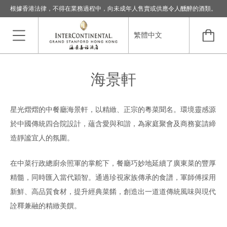
根據香港法律，不得在業務過程中，向未成年人售賣或供應令人醺醉的酒類。
海景軒
星光熠熠的中餐廳海景軒，以精緻、正宗的粵菜聞名。環境靈感源
於中國傳統四合院設計，蘊含愛與和諧，為家庭聚會及商務宴請締
造靜謐宜人的氛圍。
在中菜行政總廚余照軍的掌舵下，餐廳巧妙地延續了廣東菜的豐厚
精髓，同時匯入當代穎智。通過珍視家族傳承的食譜，軍師傅採用
新鮮、高品質食材，提升經典菜餚，創造出一道道傳統風味與現代
詮釋兼融的精緻美饌。