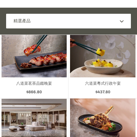
八道菜茗茶品鑑晚宴
六道菜粵式行政午宴
$866.80
$437.80